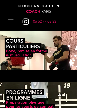
NICOLAS SATTIN
COACH
PARIS
06 62 77 08 33
COURS
PARTICULIERS
Boxe, remise en forme
-
& musculation
PROGRAMMES
-
EN LIGNE
Préparation physique
-
pour les
sports de combat