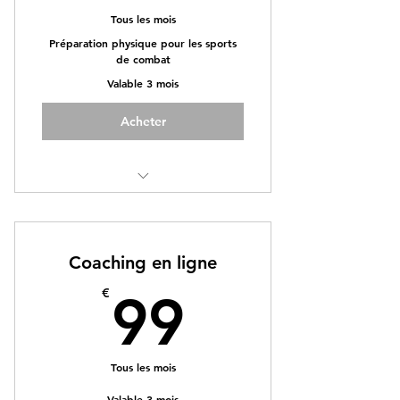
Tous les mois
Préparation physique pour les sports
de combat
Valable 3 mois
Acheter
Bilan complet et test physiques
Programme d'entraînement sur
Coaching en ligne
mesure et ajusté
99€
€
99
Plan nutritionnel personnalisé et
conseils performance
Coaching 5j/7
Tous les mois
En salle ou à domicile
Valable 3 mois